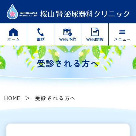





ホーム
電話
WEB予約
WEB問診
メニュー
受診される方へ
HOME
受診される方へ